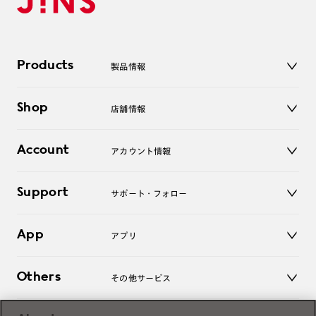
Products
製品情報
メガネ
Shop
店舗情報
サングラス
レンズ
店舗
コンタクトレンズ
Account
アカウント情報
オンラインショップ
老眼鏡
キッズ
マイページ／ログイン
Support
アクセサリー
サポート・フォロー
ログアウト
LINE公式アカウント
お知らせ
App
アプリ
よくあるご質問
ご利用ガイド
JINSアプリ
お問い合わせ
Others
その他サービス
3D WEB試着