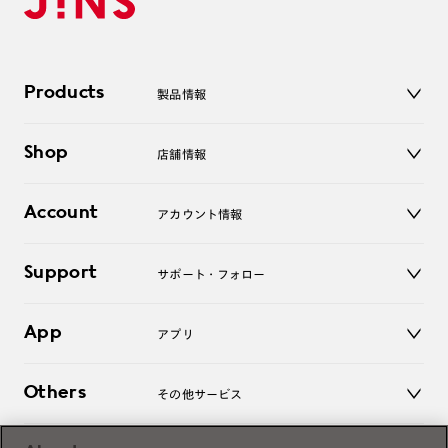
Products
製品情報
メガネ
Shop
店舗情報
サングラス
レンズ
店舗
コンタクトレンズ
Account
アカウント情報
オンラインショップ
老眼鏡
キッズ
マイページ／ログイン
Support
アクセサリー
サポート・フォロー
ログアウト
LINE公式アカウント
お知らせ
App
アプリ
よくあるご質問
ご利用ガイド
JINSアプリ
お問い合わせ
Others
その他サービス
3D WEB試着