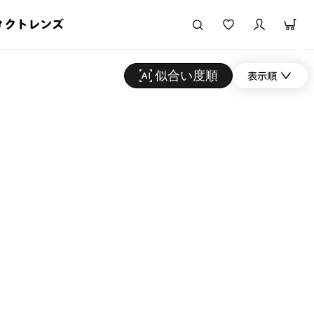
タクトレンズ
似合い度順
表示順