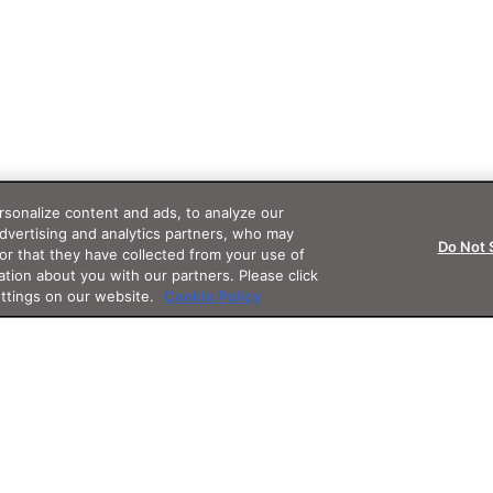
sonalize content and ads, to analyze our
advertising and analytics partners, who may
Do Not 
or that they have collected from your use of
ation about you with our partners. Please click
ettings on our website.
Cookie Policy