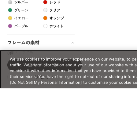
シルバー
レッド
グリーン
クリア
イエロー
オレンジ
パープル
ホワイト
フレームの素材
プラスチック系
0件
We use cookies to improve your experience on our website, to per
樹脂
traffic. We share information about your use of our website with 
絞り込む
（0）
combine it with other information that you have provided to them 
their services. You have the right to opt-out of our sharing inform
リセット
アセテート
[Do Not Sell My Personal Information] to customize your cookie s
サスティナブル素材
セルロイド
金属系
メタル