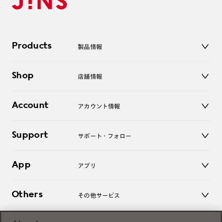
Products
製品情報
メガネ
Shop
店舗情報
サングラス
レンズ
店舗
コンタクトレンズ
Account
アカウント情報
オンラインショップ
老眼鏡
キッズ
マイページ／ログイン
Support
アクセサリー
サポート・フォロー
ログアウト
LINE公式アカウント
お知らせ
App
アプリ
よくあるご質問
ご利用ガイド
JINSアプリ
お問い合わせ
Others
その他サービス
3D WEB試着