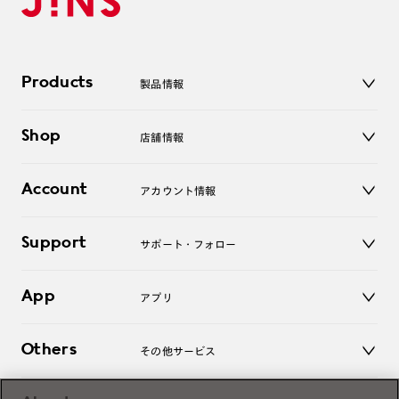
Products
製品情報
メガネ
Shop
店舗情報
サングラス
レンズ
店舗
コンタクトレンズ
Account
アカウント情報
オンラインショップ
老眼鏡
キッズ
マイページ／ログイン
Support
アクセサリー
サポート・フォロー
ログアウト
LINE公式アカウント
お知らせ
App
アプリ
よくあるご質問
ご利用ガイド
JINSアプリ
お問い合わせ
Others
その他サービス
3D WEB試着