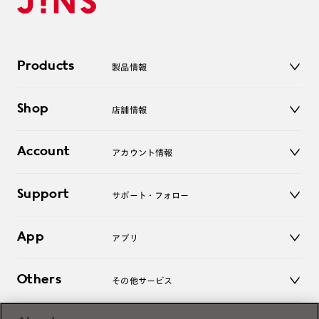
Products
製品情報
メガネ
Shop
店舗情報
サングラス
レンズ
店舗
コンタクトレンズ
Account
アカウント情報
オンラインショップ
老眼鏡
キッズ
マイページ／ログイン
Support
アクセサリー
サポート・フォロー
ログアウト
LINE公式アカウント
お知らせ
App
アプリ
よくあるご質問
ご利用ガイド
JINSアプリ
お問い合わせ
Others
その他サービス
3D WEB試着