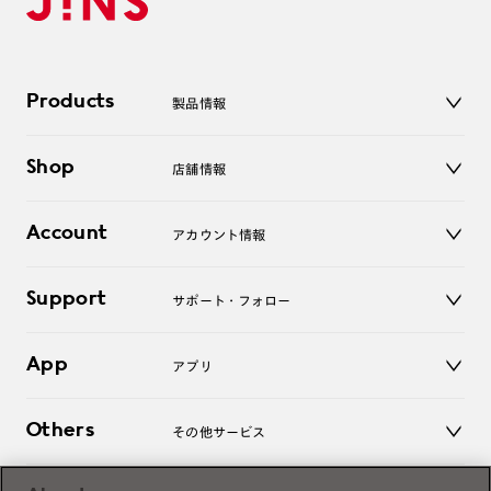
Products
製品情報
メガネ
Shop
店舗情報
サングラス
レンズ
店舗
コンタクトレンズ
Account
アカウント情報
オンラインショップ
老眼鏡
キッズ
マイページ／ログイン
Support
アクセサリー
サポート・フォロー
ログアウト
LINE公式アカウント
お知らせ
App
アプリ
よくあるご質問
ご利用ガイド
JINSアプリ
お問い合わせ
Others
その他サービス
3D WEB試着