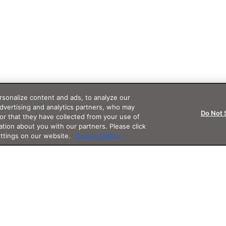
sonalize content and ads, to analyze our
advertising and analytics partners, who may
Do Not 
or that they have collected from your use of
ation about you with our partners. Please click
ettings on our website.
Cookie Policy