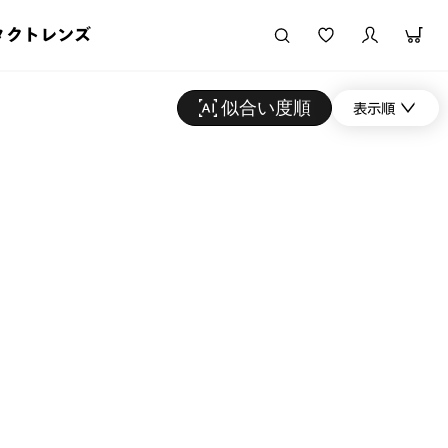
タクトレンズ
似合い度順
表示順