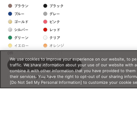
ブラウン
ブラック
ブルー
グレー
ゴールド
ピンク
シルバー
レッド
グリーン
クリア
イエロー
オレンジ
0件
パープル
ホワイト
We use cookies to improve your experience on our website, to per
traffic. We share information about your use of our website with 
絞り込む
（0）
フレームの素材
combine it with other information that you have provided to them 
their services. You have the right to opt-out of our sharing inform
リセット
プラスチック系
[Do Not Sell My Personal Information] to customize your cookie s
樹脂
アセテート
サスティナブル素材
セルロイド