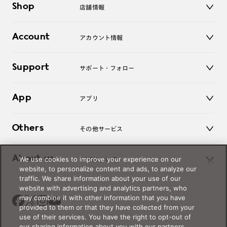
Shop
店舗情報
サングラス
レンズ
店舗
コンタクトレンズ
Account
アカウント情報
オンラインショップ
老眼鏡
キッズ
マイページ／ログイン
Support
アクセサリー
サポート・フォロー
ログアウト
LINE公式アカウント
お知らせ
App
アプリ
よくあるご質問
ご利用ガイド
JINSアプリ
お問い合わせ
Others
その他サービス
3D WEB試着
About us
We use cookies to improve your experience on our
JINSについて
レンズ交換
website, to personalize content and ads, to analyze our
オンラインギフト
traffic. We share information about your use of our
Magnify Life
価格案内
website with advertising and analytics partners, who
会社概要
may combine it with other information that you have
採用情報
provided to them or that they have collected from your
法人のお客様
use of their services. You have the right to opt-out of
our sharing information about you with our partners.
出店について