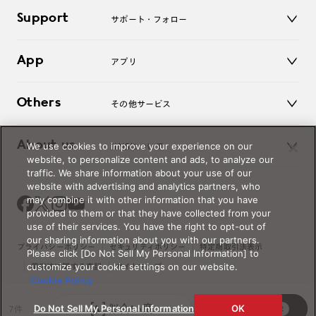
キッズ
マイページ／ログイン
Support
アクセサリー
サポート・フォロー
ログアウト
LINE公式アカウント
お知らせ
App
アプリ
よくあるご質問
ご利用ガイド
JINSアプリ
お問い合わせ
Others
その他サービス
3D WEB試着
About us
We use cookies to improve your experience on our
JINSについて
レンズ交換
website, to personalize content and ads, to analyze our
オンラインギフト
traffic. We share information about your use of our
Magnify Life
価格案内
website with advertising and analytics partners, who
会社概要
may combine it with other information that you have
採用情報
provided to them or that they have collected from your
法人のお客様
use of their services. You have the right to opt-out of
our sharing information about you with our partners.
出店について
プライバシーポリシー
セキュリティポリシー
特定商取引法表示
Please click [Do Not Sell My Personal Information] to
customize your cookie settings on our website.
薬機法に関する表記
サイトマップ
Cookie Policy
似合い度
絞り込み
© JINS Inc. All Rights Reserved.
Do Not Sell My Personal Information
OK
7件
2