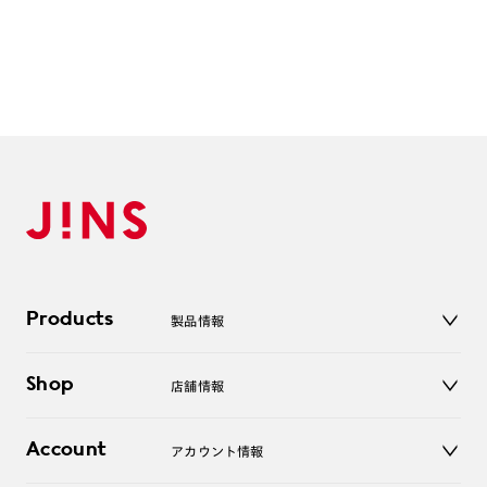
Products
製品情報
メガネ
Shop
店舗情報
サングラス
レンズ
店舗
コンタクトレンズ
Account
アカウント情報
オンラインショップ
老眼鏡