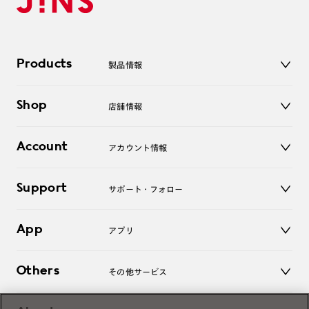
Products
製品情報
メガネ
Shop
店舗情報
サングラス
レンズ
店舗
コンタクトレンズ
Account
アカウント情報
オンラインショップ
老眼鏡
キッズ
マイページ／ログイン
Support
アクセサリー
サポート・フォロー
ログアウト
LINE公式アカウント
お知らせ
App
アプリ
よくあるご質問
ご利用ガイド
JINSアプリ
お問い合わせ
Others
その他サービス
3D WEB試着