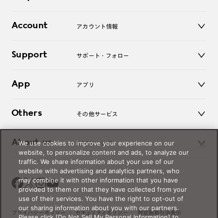
レンズ
店舗
コンタクトレンズ
Account
アカウント情報
オンラインショップ
老眼鏡
キッズ
マイページ／ログイン
Support
アクセサリー
サポート・フォロー
ログアウト
LINE公式アカウント
お知らせ
App
アプリ
よくあるご質問
ご利用ガイド
JINSアプリ
お問い合わせ
Others
その他サービス
3D WEB試着
About us
We use cookies to improve your experience on our
JINSについて
レンズ交換
website, to personalize content and ads, to analyze our
オンラインギフト
traffic. We share information about your use of our
Magnify Life
価格案内
website with advertising and analytics partners, who
会社概要
may combine it with other information that you have
採用情報
provided to them or that they have collected from your
法人のお客様
use of their services. You have the right to opt-out of
our sharing information about you with our partners.
出店について
プライバシーポリシー
セキュリティポリシー
特定商取引法表示
Please click [Do Not Sell My Personal Information] to