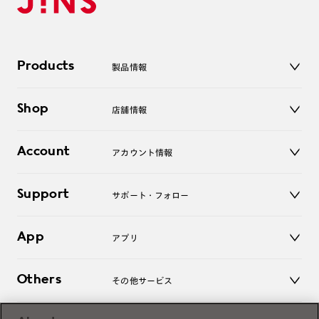
Products
製品情報
メガネ
Shop
店舗情報
サングラス
レンズ
店舗
コンタクトレンズ
Account
アカウント情報
オンラインショップ
老眼鏡
キッズ
マイページ／ログイン
Support
アクセサリー
サポート・フォロー
ログアウト
LINE公式アカウント
お知らせ
App
アプリ
よくあるご質問
ご利用ガイド
JINSアプリ
お問い合わせ
Others
その他サービス
3D WEB試着