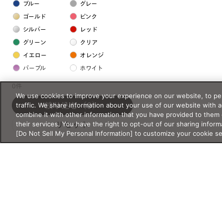
ブルー
グレー
ゴールド
ピンク
シルバー
レッド
グリーン
クリア
イエロー
オレンジ
パープル
ホワイト
0件
フレームの素材
We use cookies to improve your experience on our website, to per
traffic. We share information about your use of our website with 
絞り込む
（0）
プラスチック系
combine it with other information that you have provided to them 
their services. You have the right to opt-out of our sharing inform
リセット
樹脂
[Do Not Sell My Personal Information] to customize your cookie s
アセテート
サスティナブル素材
セルロイド