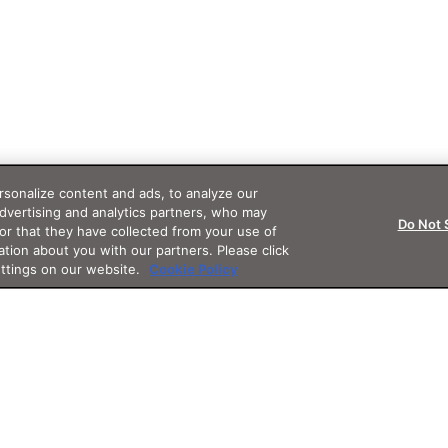
sonalize content and ads, to analyze our
advertising and analytics partners, who may
Do Not 
or that they have collected from your use of
ation about you with our partners. Please click
ettings on our website.
Cookie Policy