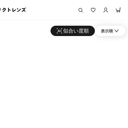
タクトレンズ
似合い度順
表示順