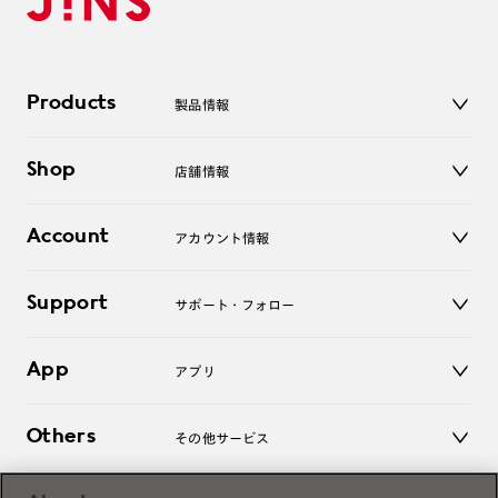
Products
製品情報
メガネ
Shop
店舗情報
サングラス
レンズ
店舗
コンタクトレンズ
Account
アカウント情報
オンラインショップ
老眼鏡
キッズ
マイページ／ログイン
Support
アクセサリー
サポート・フォロー
ログアウト
LINE公式アカウント
お知らせ
App
アプリ
よくあるご質問
ご利用ガイド
JINSアプリ
お問い合わせ
Others
その他サービス
3D WEB試着