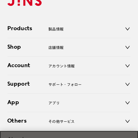
Products
製品情報
メガネ
Shop
店舗情報
サングラス
レンズ
店舗
コンタクトレンズ
Account
アカウント情報
オンラインショップ
老眼鏡
キッズ
マイページ／ログイン
Support
アクセサリー
サポート・フォロー
ログアウト
LINE公式アカウント
お知らせ
App
アプリ
よくあるご質問
ご利用ガイド
JINSアプリ
お問い合わせ
Others
その他サービス
3D WEB試着