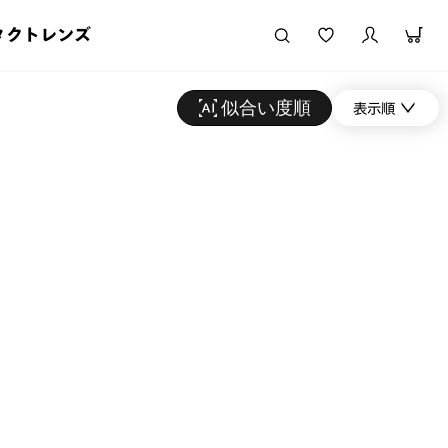
タクトレンズ
似合い度順
表示順