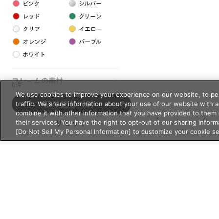
ピンク
シルバー
レッド
グリーン
クリア
イエロー
オレンジ
パープル
ホワイト
フレームの素材
0件
We use cookies to improve your experience on our website, to per
プラスチック系
traffic. We share information about your use of our website with 
絞り込む
（0）
combine it with other information that you have provided to them 
樹脂
their services. You have the right to opt-out of our sharing inform
リセット
[Do Not Sell My Personal Information] to customize your cookie s
アセテート
サスティナブル素材
セルロイド
金属系