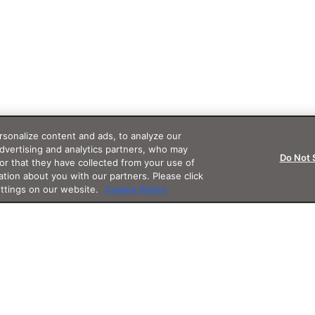
sonalize content and ads, to analyze our
advertising and analytics partners, who may
Do Not 
or that they have collected from your use of
ation about you with our partners. Please click
ettings on our website.
Cookie Policy