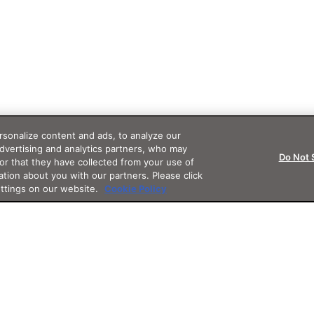
sonalize content and ads, to analyze our
advertising and analytics partners, who may
Do Not 
or that they have collected from your use of
ation about you with our partners. Please click
ettings on our website.
Cookie Policy