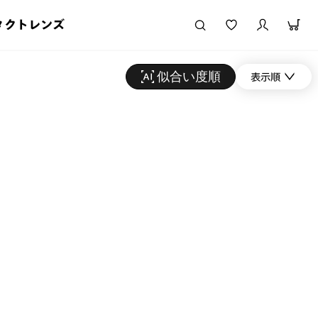
タクトレンズ
似合い度順
表示順