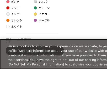
ピンク
シルバー
レッド
グリーン
クリア
イエロー
オレンジ
パープル
ホワイト
フレームの素材
0件
We use cookies to improve your experience on our website, to per
プラスチック系
traffic. We share information about your use of our website with 
絞り込む
（0）
combine it with other information that you have provided to them 
樹脂
their services. You have the right to opt-out of our sharing inform
リセット
[Do Not Sell My Personal Information] to customize your cookie s
アセテート
サスティナブル素材
セルロイド
金属系