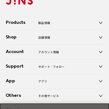
Products
製品情報
メガネ
Shop
店舗情報
サングラス
レンズ
店舗
コンタクトレンズ
Account
アカウント情報
オンラインショップ
老眼鏡
キッズ
マイページ／ログイン
Support
アクセサリー
サポート・フォロー
ログアウト
LINE公式アカウント
お知らせ
App
アプリ
よくあるご質問
ご利用ガイド
JINSアプリ
お問い合わせ
Others
その他サービス
3D WEB試着