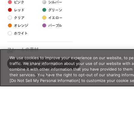
ピンク
シルバー
レッド
グリーン
クリア
イエロー
オレンジ
パープル
ホワイト
フレームの素材
0件
We use cookies to improve your experience on our website, to per
プラスチック系
traffic. We share information about your use of our website with 
絞り込む
（0）
combine it with other information that you have provided to them 
樹脂
their services. You have the right to opt-out of our sharing inform
リセット
[Do Not Sell My Personal Information] to customize your cookie s
アセテート
サスティナブル素材
セルロイド
金属系