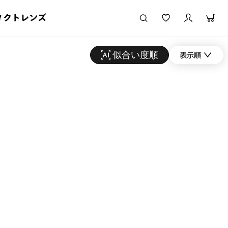
タクトレンズ
似合い度順
表示順