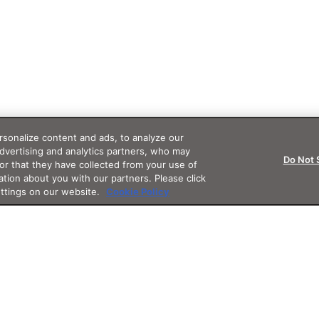
sonalize content and ads, to analyze our
advertising and analytics partners, who may
Do Not 
or that they have collected from your use of
ation about you with our partners. Please click
ettings on our website.
Cookie Policy