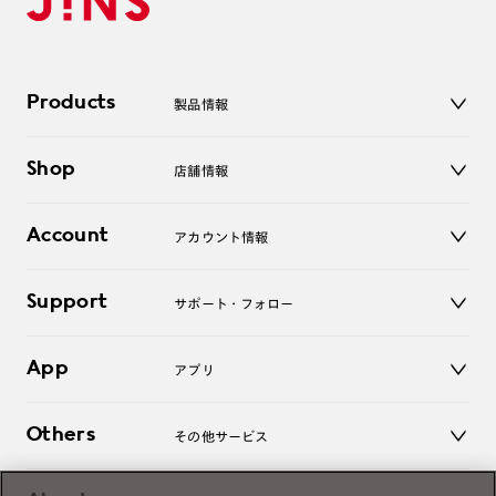
Products
製品情報
メガネ
Shop
店舗情報
サングラス
レンズ
店舗
コンタクトレンズ
Account
アカウント情報
オンラインショップ
老眼鏡
キッズ
マイページ／ログイン
Support
アクセサリー
サポート・フォロー
ログアウト
LINE公式アカウント
お知らせ
App
アプリ
よくあるご質問
ご利用ガイド
JINSアプリ
お問い合わせ
Others
その他サービス
3D WEB試着