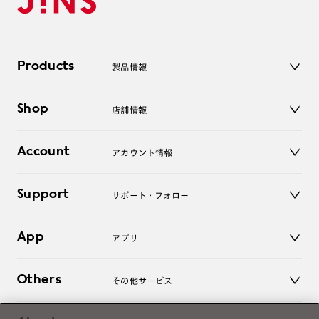
Products
製品情報
メガネ
Shop
店舗情報
サングラス
レンズ
店舗
コンタクトレンズ
Account
アカウント情報
オンラインショップ
老眼鏡
キッズ
マイページ／ログイン
Support
アクセサリー
サポート・フォロー
ログアウト
LINE公式アカウント
お知らせ
App
アプリ
よくあるご質問
ご利用ガイド
JINSアプリ
お問い合わせ
Others
その他サービス
3D WEB試着