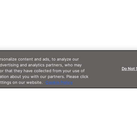
sonalize content and ads, to analyze our
advertising and analytics partners, who may
Do Not 
or that they have collected from your use of
ation about you with our partners. Please click
ettings on our website.
Cookie Policy