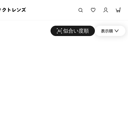
タクトレンズ
似合い度順
表示順