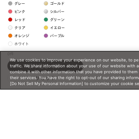
グレー
ゴールド
ピンク
シルバー
レッド
グリーン
クリア
イエロー
オレンジ
パープル
ホワイト
0件
We use cookies to improve your experience on our website, to per
フレームの素材
traffic. We share information about your use of our website with 
絞り込む
（0）
プラスチック系
combine it with other information that you have provided to them 
their services. You have the right to opt-out of our sharing inform
リセット
樹脂
[Do Not Sell My Personal Information] to customize your cookie s
アセテート
サスティナブル素材
セルロイド