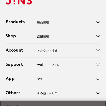
Products
製品情報
メガネ
Shop
店舗情報
サングラス
レンズ
店舗
コンタクトレンズ
Account
アカウント情報
オンラインショップ
老眼鏡
キッズ
マイページ／ログイン
Support
アクセサリー
サポート・フォロー
ログアウト
LINE公式アカウント
お知らせ
App
アプリ
よくあるご質問
ご利用ガイド
JINSアプリ
お問い合わせ
Others
その他サービス
3D WEB試着