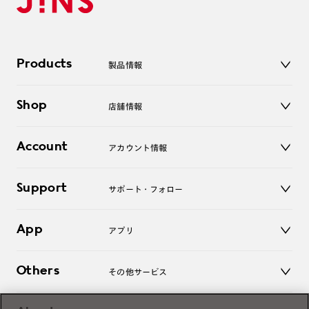
Products
製品情報
メガネ
Shop
店舗情報
サングラス
レンズ
店舗
コンタクトレンズ
Account
アカウント情報
オンラインショップ
老眼鏡
キッズ
マイページ／ログイン
Support
アクセサリー
サポート・フォロー
ログアウト
LINE公式アカウント
お知らせ
App
アプリ
よくあるご質問
ご利用ガイド
JINSアプリ
お問い合わせ
Others
その他サービス
3D WEB試着