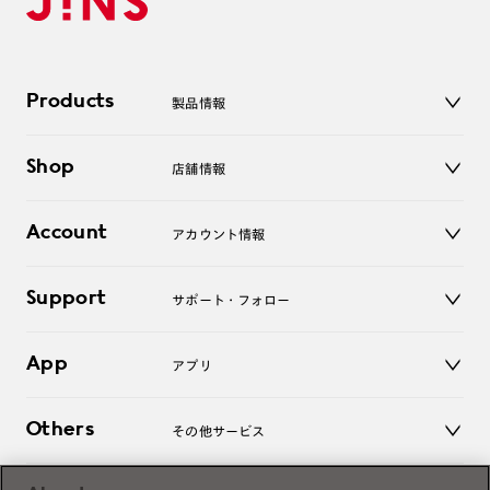
Products
製品情報
メガネ
Shop
店舗情報
サングラス
レンズ
店舗
コンタクトレンズ
Account
アカウント情報
オンラインショップ
老眼鏡
キッズ
マイページ／ログイン
Support
アクセサリー
サポート・フォロー
ログアウト
LINE公式アカウント
お知らせ
App
アプリ
よくあるご質問
ご利用ガイド
JINSアプリ
お問い合わせ
Others
その他サービス
3D WEB試着