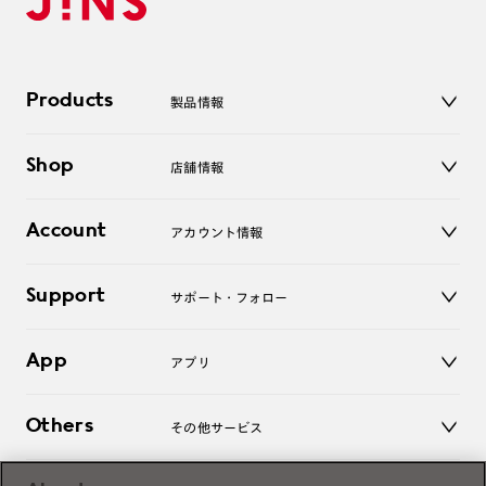
Products
製品情報
メガネ
Shop
店舗情報
サングラス
レンズ
店舗
コンタクトレンズ
Account
アカウント情報
オンラインショップ
老眼鏡
キッズ
マイページ／ログイン
Support
アクセサリー
サポート・フォロー
ログアウト
LINE公式アカウント
お知らせ
App
アプリ
よくあるご質問
ご利用ガイド
JINSアプリ
お問い合わせ
Others
その他サービス
3D WEB試着