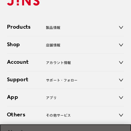
Products
製品情報
メガネ
Shop
店舗情報
サングラス
レンズ
店舗
コンタクトレンズ
Account
アカウント情報
オンラインショップ
老眼鏡
キッズ
マイページ／ログイン
Support
アクセサリー
サポート・フォロー
ログアウト
LINE公式アカウント
お知らせ
App
アプリ
よくあるご質問
ご利用ガイド
JINSアプリ
お問い合わせ
Others
その他サービス
3D WEB試着