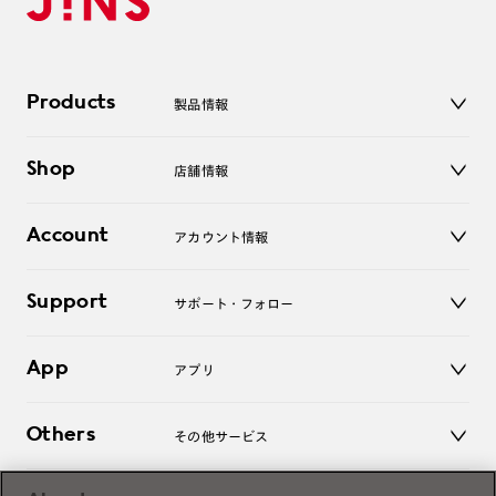
Products
製品情報
メガネ
Shop
店舗情報
サングラス
レンズ
店舗
コンタクトレンズ
Account
アカウント情報
オンラインショップ
老眼鏡
キッズ
マイページ／ログイン
Support
アクセサリー
サポート・フォロー
ログアウト
LINE公式アカウント
お知らせ
App
アプリ
よくあるご質問
ご利用ガイド
JINSアプリ
お問い合わせ
Others
その他サービス
3D WEB試着