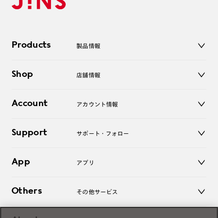
Products
製品情報
メガネ
Shop
店舗情報
サングラス
レンズ
店舗
コンタクトレンズ
Account
アカウント情報
オンラインショップ
老眼鏡
キッズ
マイページ／ログイン
Support
アクセサリー
サポート・フォロー
ログアウト
LINE公式アカウント
お知らせ
App
アプリ
よくあるご質問
ご利用ガイド
JINSアプリ
お問い合わせ
Others
その他サービス
3D WEB試着