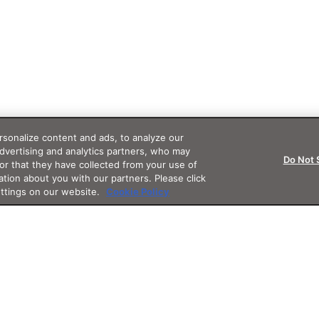
sonalize content and ads, to analyze our
advertising and analytics partners, who may
Do Not 
or that they have collected from your use of
ation about you with our partners. Please click
ettings on our website.
Cookie Policy