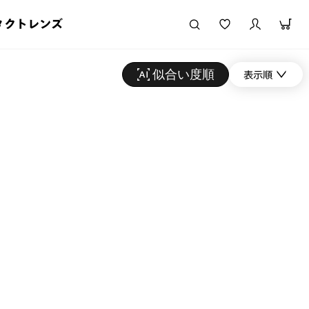
タクトレンズ
似合い度順
表示順