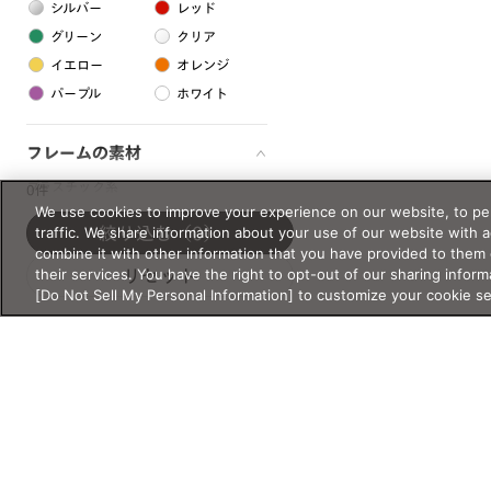
シルバー
レッド
グリーン
クリア
イエロー
オレンジ
パープル
ホワイト
フレームの素材
プラスチック系
0件
We use cookies to improve your experience on our website, to per
樹脂
traffic. We share information about your use of our website with 
絞り込む
（0）
combine it with other information that you have provided to them 
their services. You have the right to opt-out of our sharing inform
リセット
アセテート
[Do Not Sell My Personal Information] to customize your cookie s
サスティナブル素材
セルロイド
金属系
メタル