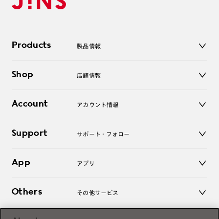
Products
製品情報
メガネ
Shop
店舗情報
サングラス
レンズ
店舗
コンタクトレンズ
Account
アカウント情報
オンラインショップ
老眼鏡
キッズ
マイページ／ログイン
Support
アクセサリー
サポート・フォロー
ログアウト
LINE公式アカウント
お知らせ
App
アプリ
よくあるご質問
ご利用ガイド
JINSアプリ
お問い合わせ
Others
その他サービス
3D WEB試着