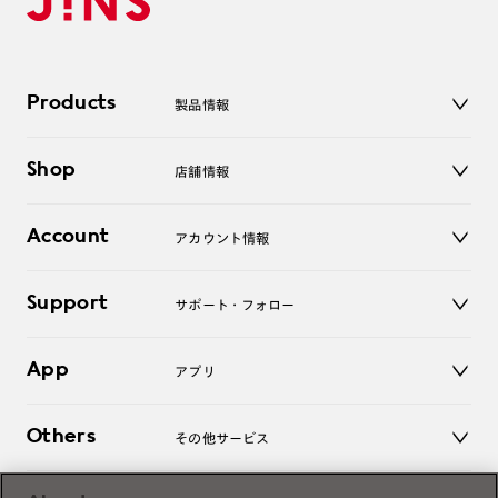
Products
製品情報
メガネ
Shop
店舗情報
サングラス
レンズ
店舗
コンタクトレンズ
Account
アカウント情報
オンラインショップ
老眼鏡
キッズ
マイページ／ログイン
Support
アクセサリー
サポート・フォロー
ログアウト
LINE公式アカウント
お知らせ
App
アプリ
よくあるご質問
ご利用ガイド
JINSアプリ
お問い合わせ
Others
その他サービス
3D WEB試着