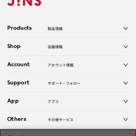
Products
製品情報
メガネ
Shop
店舗情報
サングラス
レンズ
店舗
コンタクトレンズ
Account
アカウント情報
オンラインショップ
老眼鏡
キッズ
マイページ／ログイン
Support
アクセサリー
サポート・フォロー
ログアウト
LINE公式アカウント
お知らせ
App
アプリ
よくあるご質問
ご利用ガイド
JINSアプリ
お問い合わせ
Others
その他サービス
3D WEB試着