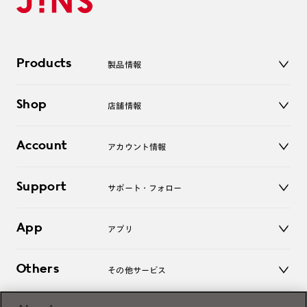
Products
製品情報
メガネ
Shop
店舗情報
サングラス
レンズ
店舗
コンタクトレンズ
Account
アカウント情報
オンラインショップ
老眼鏡
キッズ
マイページ／ログイン
Support
アクセサリー
サポート・フォロー
ログアウト
LINE公式アカウント
お知らせ
App
アプリ
よくあるご質問
ご利用ガイド
JINSアプリ
お問い合わせ
Others
その他サービス
3D WEB試着