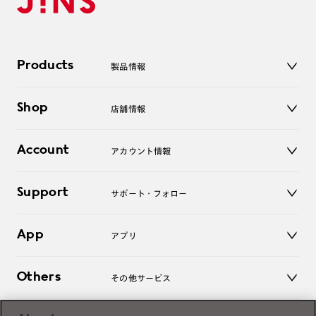
Products
製品情報
メガネ
Shop
店舗情報
サングラス
レンズ
店舗
コンタクトレンズ
Account
アカウント情報
オンラインショップ
老眼鏡
キッズ
マイページ／ログイン
Support
アクセサリー
サポート・フォロー
ログアウト
LINE公式アカウント
お知らせ
App
アプリ
よくあるご質問
ご利用ガイド
JINSアプリ
お問い合わせ
Others
その他サービス
3D WEB試着