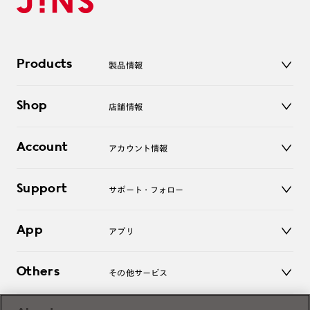
Products
製品情報
メガネ
Shop
店舗情報
サングラス
レンズ
店舗
コンタクトレンズ
Account
アカウント情報
オンラインショップ
老眼鏡
キッズ
マイページ／ログイン
Support
アクセサリー
サポート・フォロー
ログアウト
LINE公式アカウント
お知らせ
App
アプリ
よくあるご質問
ご利用ガイド
JINSアプリ
お問い合わせ
Others
その他サービス
3D WEB試着