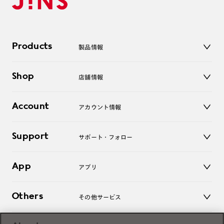
Products
製品情報
メガネ
Shop
店舗情報
サングラス
レンズ
店舗
コンタクトレンズ
Account
アカウント情報
オンラインショップ
老眼鏡
キッズ
マイページ／ログイン
Support
アクセサリー
サポート・フォロー
ログアウト
LINE公式アカウント
お知らせ
App
アプリ
よくあるご質問
ご利用ガイド
JINSアプリ
お問い合わせ
Others
その他サービス
3D WEB試着