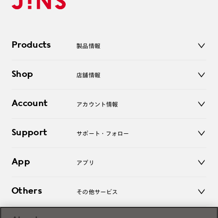
Products
製品情報
メガネ
Shop
店舗情報
サングラス
レンズ
店舗
コンタクトレンズ
Account
アカウント情報
オンラインショップ
老眼鏡
キッズ
マイページ／ログイン
Support
アクセサリー
サポート・フォロー
ログアウト
LINE公式アカウント
お知らせ
App
アプリ
よくあるご質問
ご利用ガイド
JINSアプリ
お問い合わせ
Others
その他サービス
3D WEB試着