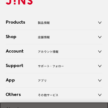
Products
製品情報
メガネ
Shop
店舗情報
サングラス
レンズ
店舗
コンタクトレンズ
Account
アカウント情報
オンラインショップ
老眼鏡
キッズ
マイページ／ログイン
Support
アクセサリー
サポート・フォロー
ログアウト
LINE公式アカウント
お知らせ
App
アプリ
よくあるご質問
ご利用ガイド
JINSアプリ
お問い合わせ
Others
その他サービス
3D WEB試着