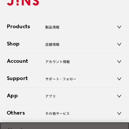
Products
製品情報
メガネ
Shop
店舗情報
サングラス
レンズ
店舗
コンタクトレンズ
Account
アカウント情報
オンラインショップ
老眼鏡
キッズ
マイページ／ログイン
Support
アクセサリー
サポート・フォロー
ログアウト
LINE公式アカウント
お知らせ
App
アプリ
よくあるご質問
ご利用ガイド
JINSアプリ
お問い合わせ
Others
その他サービス
3D WEB試着