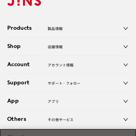
Products
製品情報
メガネ
Shop
店舗情報
サングラス
レンズ
店舗
コンタクトレンズ
Account
アカウント情報
オンラインショップ
老眼鏡
キッズ
マイページ／ログイン
Support
アクセサリー
サポート・フォロー
ログアウト
LINE公式アカウント
お知らせ
App
アプリ
よくあるご質問
ご利用ガイド
JINSアプリ
お問い合わせ
Others
その他サービス
3D WEB試着