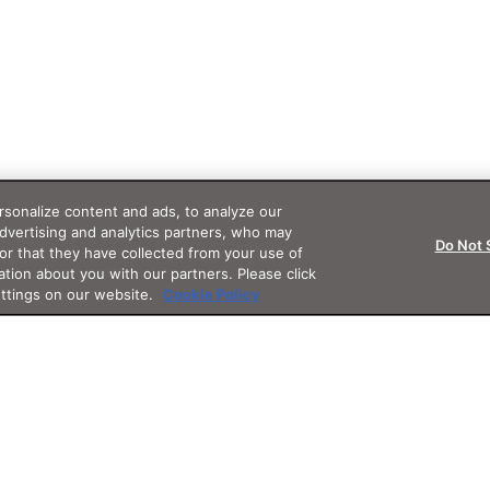
sonalize content and ads, to analyze our
advertising and analytics partners, who may
Do Not 
or that they have collected from your use of
ation about you with our partners. Please click
ettings on our website.
Cookie Policy