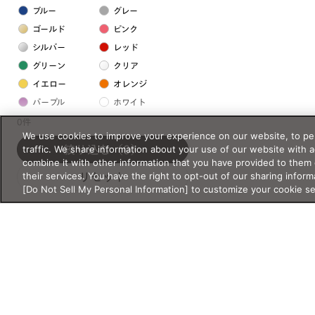
ブルー
グレー
ゴールド
ピンク
シルバー
レッド
グリーン
クリア
イエロー
オレンジ
パープル
ホワイト
0件
We use cookies to improve your experience on our website, to per
フレームの素材
traffic. We share information about your use of our website with 
絞り込む
（0）
combine it with other information that you have provided to them 
プラスチック系
their services. You have the right to opt-out of our sharing inform
リセット
[Do Not Sell My Personal Information] to customize your cookie s
樹脂
アセテート
サスティナブル素材
セルロイド