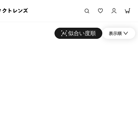
タクトレンズ
似合い度順
表示順