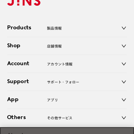
Products
製品情報
メガネ
Shop
店舗情報
サングラス
レンズ
店舗
コンタクトレンズ
Account
アカウント情報
オンラインショップ
老眼鏡
キッズ
マイページ／ログイン
Support
アクセサリー
サポート・フォロー
ログアウト
LINE公式アカウント
お知らせ
App
アプリ
よくあるご質問
ご利用ガイド
JINSアプリ
お問い合わせ
Others
その他サービス
3D WEB試着