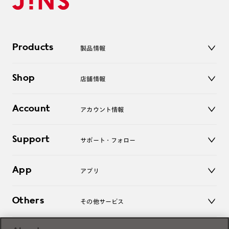
Products
製品情報
メガネ
Shop
店舗情報
サングラス
レンズ
店舗
コンタクトレンズ
Account
アカウント情報
オンラインショップ
老眼鏡
キッズ
マイページ／ログイン
Support
アクセサリー
サポート・フォロー
ログアウト
LINE公式アカウント
お知らせ
App
アプリ
よくあるご質問
ご利用ガイド
JINSアプリ
お問い合わせ
Others
その他サービス
3D WEB試着