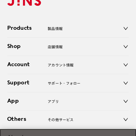
Products
製品情報
メガネ
Shop
店舗情報
サングラス
レンズ
店舗
コンタクトレンズ
Account
アカウント情報
オンラインショップ
老眼鏡
キッズ
マイページ／ログイン
Support
アクセサリー
サポート・フォロー
ログアウト
LINE公式アカウント
お知らせ
App
アプリ
よくあるご質問
ご利用ガイド
JINSアプリ
お問い合わせ
Others
その他サービス
3D WEB試着