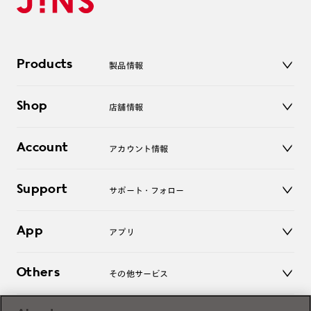
Products
製品情報
メガネ
Shop
店舗情報
サングラス
レンズ
店舗
コンタクトレンズ
Account
アカウント情報
オンラインショップ
老眼鏡
キッズ
マイページ／ログイン
Support
アクセサリー
サポート・フォロー
ログアウト
LINE公式アカウント
お知らせ
App
アプリ
よくあるご質問
ご利用ガイド
JINSアプリ
お問い合わせ
Others
その他サービス
3D WEB試着