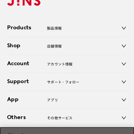
Products
製品情報
メガネ
Shop
店舗情報
サングラス
レンズ
店舗
コンタクトレンズ
Account
アカウント情報
オンラインショップ
老眼鏡
キッズ
マイページ／ログイン
Support
アクセサリー
サポート・フォロー
ログアウト
LINE公式アカウント
お知らせ
App
アプリ
よくあるご質問
ご利用ガイド
JINSアプリ
お問い合わせ
Others
その他サービス
3D WEB試着