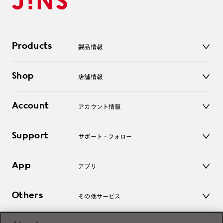
Products
製品情報
メガネ
Shop
店舗情報
サングラス
レンズ
店舗
コンタクトレンズ
Account
アカウント情報
オンラインショップ
老眼鏡
キッズ
マイページ／ログイン
Support
アクセサリー
サポート・フォロー
ログアウト
LINE公式アカウント
お知らせ
App
アプリ
よくあるご質問
ご利用ガイド
JINSアプリ
お問い合わせ
Others
その他サービス
3D WEB試着