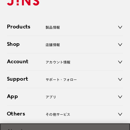
Products
製品情報
メガネ
Shop
店舗情報
サングラス
レンズ
店舗
コンタクトレンズ
Account
アカウント情報
オンラインショップ
老眼鏡
キッズ
マイページ／ログイン
Support
アクセサリー
サポート・フォロー
ログアウト
LINE公式アカウント
お知らせ
App
アプリ
よくあるご質問
ご利用ガイド
JINSアプリ
お問い合わせ
Others
その他サービス
3D WEB試着